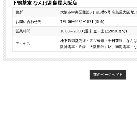
下鴨茶寮 なんば髙島屋大阪店
住所
大阪市中央区難波5丁目1番5号 髙島屋大阪 地
お問い合わせ先
TEL:06−6631−1571 (直通)
営業時間
10:00～20:00 (週末 金・土 は20:30まで)
地下鉄御堂筋線・四ツ橋線・千日前線「なん
アクセス
阪神電車・近鉄「大阪難波」駅、南海電車「
前のページへ戻る