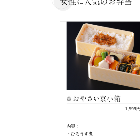
1,59
内容 :
・ひろうす煮