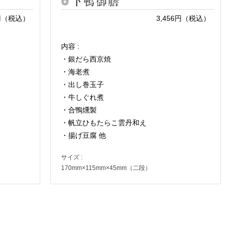
8円（税込）
3,456円（税込）
内容 :
・銀だら西京焼
・海老煮
・出し巻玉子
・牛しぐれ煮
・合鴨燻製
・帆立ひもたらこ雲丹和え
・揚げ豆腐 他
サイズ :
170mm×115mm×45mm（二段）