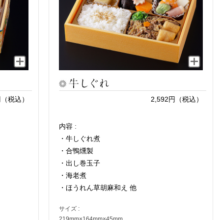
4円（税込）
2,592円（税込）
内容 :
・牛しぐれ煮
・合鴨燻製
・出し巻玉子
・海老煮
・ほうれん草胡麻和え 他
サイズ :
219mm×164mm×45mm