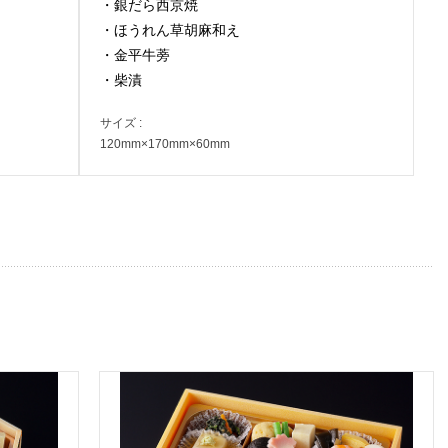
・銀だら西京焼
・ほうれん草胡麻和え
・金平牛蒡
・柴漬
サイズ :
120mm×170mm×60mm