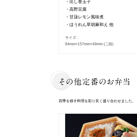
・出し巻玉子
・高野豆腐
・甘藷レモン風味煮
・ほうれん草胡麻和え 他
サイズ :
84mm×157mm×49mm (二段)
四季を移す料理を彩り良く盛り合わせました。