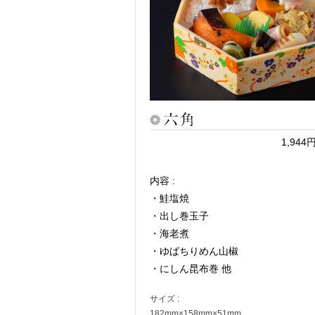
1,94
内容 :
・鮭塩焼
・出し巻玉子
・海老煮
・ゆばちりめん山椒
・にしん昆布巻 他
サイズ :
182mm×158mm×51mm