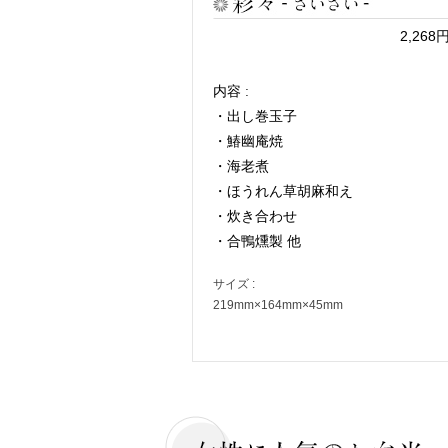
2,26
内容 :
・出し巻玉子
・鰆幽庵焼
・海老煮
・ほうれん草胡麻和え
・炊き合わせ
・合鴨燻製 他
サイズ :
219mm×164mm×45mm