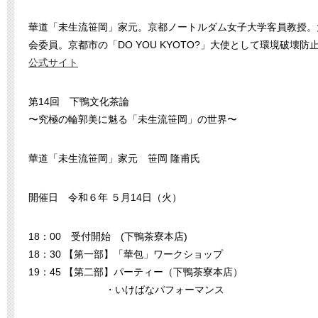
華道「未生流笹岡」家元。京都ノートルダム女子大学客員教授。
会委員。京都市の「DO YOU KYOTO?」大使として環境破壊
公式サイト
第14回 下鴨文化茶論
〜究極の輪郭美に魅る「未生流笹岡」の世界〜
華道「未生流笹岡」家元 笹岡 隆甫氏
開催日 令和６年 ５月14日（火）
18：00 受付開始 (下鴨茶寮本店)
18：30 【第一部】「華包」ワークショップ
19：45 【第二部】パーティー（下鴨茶寮本店）
・いけばなパフォーマンス