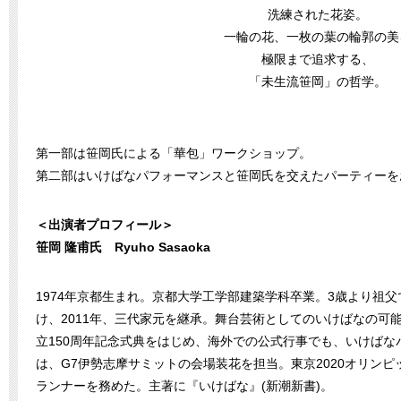
洗練された花姿。
一輪の花、一枚の葉の輪郭の美
極限まで追求する、
「未生流笹岡」の哲学。
第一部は笹岡氏による「華包」ワークショップ。
第二部はいけばなパフォーマンスと笹岡氏を交えたパーティーを
＜出演者プロフィール＞
笹岡 隆甫氏 Ryuho Sasaoka
1974年京都生まれ。京都大学工学部建築学科卒業。3歳より祖
け、2011年、三代家元を継承。舞台芸術としてのいけばなの可
立150周年記念式典をはじめ、海外での公式行事でも、いけばなパ
は、G7伊勢志摩サミットの会場装花を担当。東京2020オリン
ランナーを務めた。主著に『いけばな』(新潮新書)。