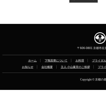
〒606-0801 京都市左京区
ホーム
下鴨茶寮について
お料理
ブライダ
お知らせ
会社概要
主人 小山薫堂のご挨拶
プラ
Copyright © 京都の老